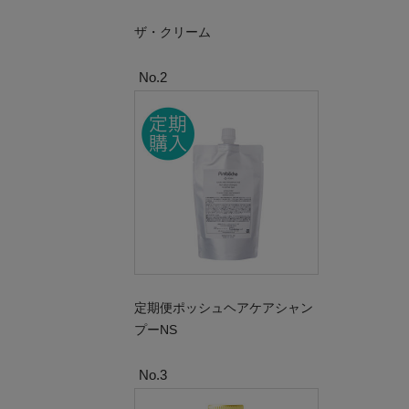
ザ・クリーム
No.2
定期便ポッシュヘアケアシャン
プーNS
No.3