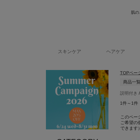
肌の
スキンケア
ヘアケア
TOPペー
商品一
説明付き
1件～1件
このペー
ご希望の
できます