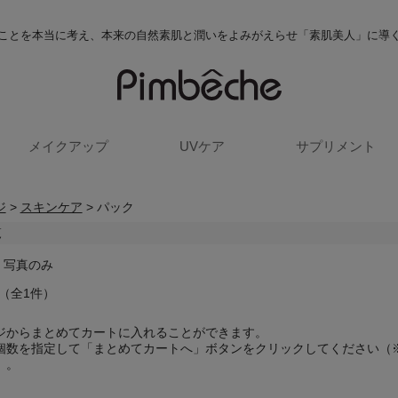
ことを本当に考え、本来の自然素肌と潤いをよみがえらせ「素肌美人」に導
メイクアップ
UVケア
サプリメント
ジ
>
スキンケア
> パック
覧
/ 写真のみ
 （全1件）
ジからまとめてカートに入れることができます。
個数を指定して「まとめてカートへ」ボタンをクリックしてください（
）。