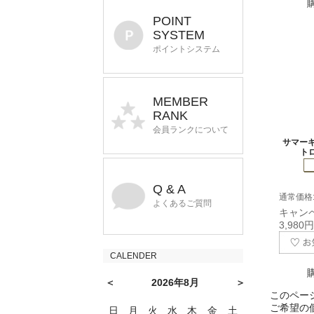
POINT
SYSTEM
ポイントシステム
MEMBER
RANK
会員ランクについて
サマーキ
ト
Q & A
通常価格: 
よくあるご質問
キャン
3,980
CALENDER
＜
2026年8月
＞
このペー
ご希望の
日
月
火
水
木
金
土