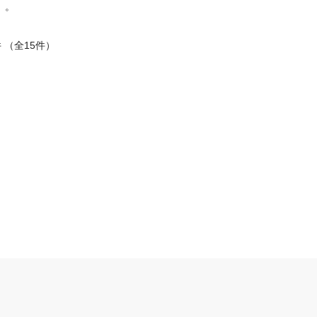
）。
件 （全15件）