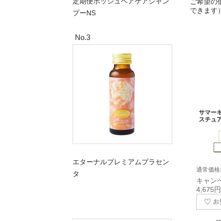
定期便ポッシュヘアケアシャン
ご希望の
できます
プーNS
No.3
サマーキ
スチュア
エターナルプレミアムプラセン
通常価格: 
タ
キャン
4,675