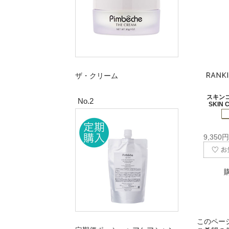
ザ・クリーム
スキン
No.2
SKIN 
9,350
このペー