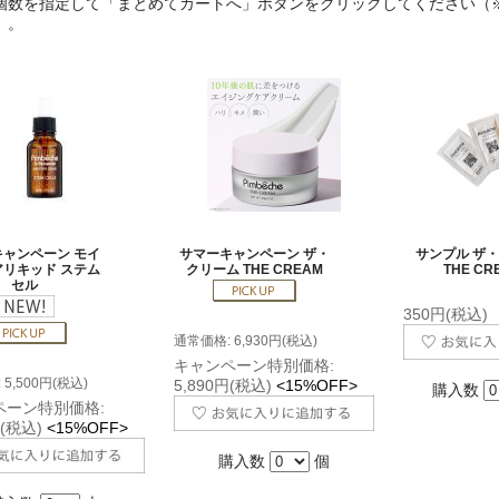
個数を指定して「まとめてカートへ」ボタンをクリックしてください（
）。
ャンペーン モイ
サマーキャンペーン ザ・
サンプル ザ
リキッド ステム
クリーム THE CREAM
THE CR
セル
350円(税込)
通常価格: 6,930円(税込)
キャンペーン特別価格:
5,500円(税込)
5,890円(税込)
<15%OFF>
購入数
ペーン特別価格:
円(税込)
<15%OFF>
購入数
個