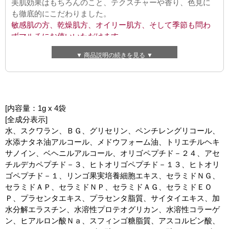
美肌効果はもちろんのこと、テクスチャーや香り、色見に
も徹底的にこだわりました。
敏感肌の方、乾燥肌方、オイリー肌方、そして季節も問わ
ずマルチにお使いいただけます。
▼ 商品説明の続きを見る ▼
女性のお肌は、さまざまな要因で、日々変わります。
睡眠
不足や生活習慣、そして夏と冬でもお肌の状態は違ってき
ます。
そこで、私たちは、
１つのクリームで、ケアできないの
か？
と考えました。
[内容量：1g x 4袋
[全成分表示]
植物性、動物性、バイオ技術などのテクノロジー系と、さ
水、スクワラン、ＢＧ、グリセリン、ペンチレングリコール、
まざまな成分を吟味して、 試行錯誤を繰り返し、新しいエ
水添ナタネ油アルコール、メドウフォーム油、トリエチルヘキ
イジングケアクリーム*を開発しました。
サノイン、ベヘニルアルコール、オリゴペプチド－２４、アセ
※年齢に応じたケア
チルデカペプチド－３、ヒトオリゴペプチド－１３、ヒトオリ
ゴペプチド－１、リンゴ果実培養細胞エキス、セラミドＮＧ、
エイジングケア*に特化した成分を、絶妙にブレンドして、
セラミドＡＰ、セラミドＮＰ、セラミドＡＧ、セラミドＥＯ
きらきらと輝くお肌を手に入れる為に。
Ｐ、プラセンタエキス、プラセンタ脂質、サイタイエキス、加
水分解エラスチン、水溶性プロテオグリカン、水溶性コラーゲ
夏もベトつかず、冬には乾燥を防ぐことができる、使いや
ン、ヒアルロン酸Ｎａ、スフィンゴ糖脂質、アスコルビン酸、
すいテクスチャーで、
１年を通してお使いいただけるクリ