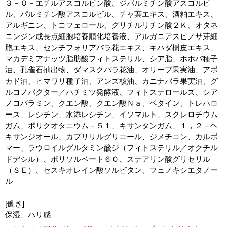
３－Ｏ－エチルアスコルビン酸、ジパルミチン酸アスコルビ
ームを目指して。
ル、パルミチン酸アスコルビル、チャ葉エキス、酒粕エキス、
アルギニン、トコフェロール、グリチルリチン酸２Ｋ、オタネ
ニンジン成長点細胞培養順化培養液、アルガニアスピノサ芽細
胞エキス、センチフォリアバラ花エキス、キハダ樹皮エキス、
マカデミアナッツ脂肪酸フィトステリル、シア脂、ホホバ種子
油、孔雀石抽出物、ダマスクバラ花油、オリーブ果実油、アボ
カド油、ヒマワリ種子油、アンズ核油、カニナバラ果実油、グ
ルコノバクター／ハチミツ発酵液、フィトステロールズ、シア
美肌ソムリエが絶妙にブレンドした。
ノコバラミン、クエン酸、クエン酸Ｎａ、ベタイン、トレハロ
ース、レシチン、水添レシチン、イソマルト、スクレロチウム
エイジングカクテル「クリーム」
ガム、ポリクオタニウム－５１、キサンタンガム、１，２－ヘ
４３種の厳選した美容成分を贅沢に配合。
キサンジオール、カプリリルグリコール、ジメチコン、カルボ
マー、ラウロイルグルタミン酸ジ（フィトステリル／オクチル
ドデシル）、ポリソルベート６０、ステアリン酸グリセリル
（ＳＥ）、セスキオレイン酸ソルビタン、フェノキシエタノー
ル
[働き]
保湿、ハリ感