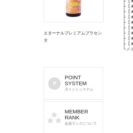
├
【
├
【
├
【
├
【
├
【
├
【
├
【
エターナルプレミアムプラセン
├
【
タ
├
【
└
メ
POINT
SYSTEM
ポイントシステム
MEMBER
RANK
会員ランクについて