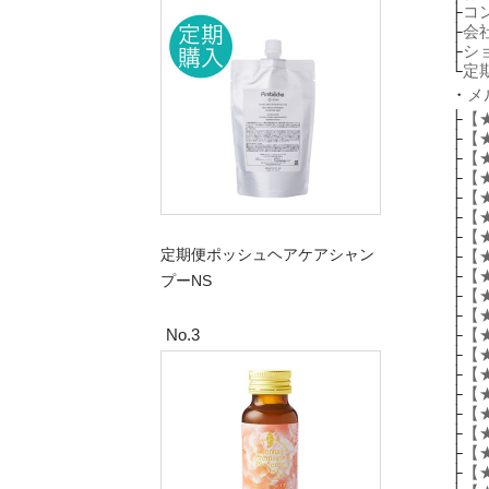
├
コ
├
会
├
シ
└
定
・
メ
├
【
├
【
├
【
├
【
├
【
├
【
├
【
定期便ポッシュヘアケアシャン
├
【
├
【
プーNS
├
【
├
【
No.3
├
【
├
【
├
【
├
【
├
【
├
【
├
【
├
【