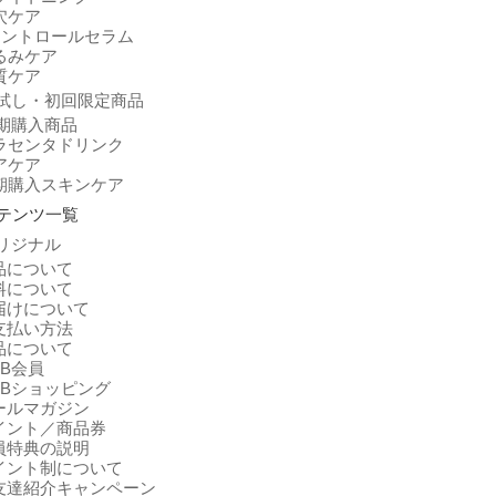
穴ケア
コントロールセラム
るみケア
質ケア
試し・初回限定商品
期購入商品
ラセンタドリンク
アケア
期購入スキンケア
テンツ一覧
リジナル
品について
料について
届けについて
支払い方法
品について
EB会員
EBショッピング
ールマガジン
イント／商品券
員特典の説明
イント制について
友達紹介キャンペーン