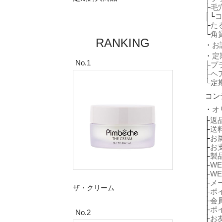
├
毛
│└
├
た
└
角
RANKING
・
お
・
定
No.1
├
プ
├
ヘ
└
定
コン
・
オ
├
返
├
送
├
お
├
お
├
製
├
W
├
W
├
メ
ザ・クリーム
├
ポ
├
会
├
ポ
No.2
├
お