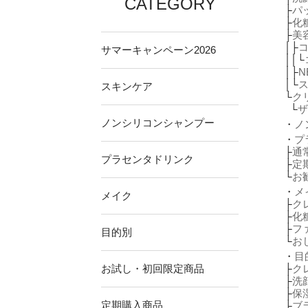
CATEGORY
├
パ
├
化
├
美
│├
サマーキャンペーン2026
││└
│├
N
│└
スキンケア
└
ク
└
ザ
ノンシリコンシャンプー
・
ノ
・
プ
├
通
プラセンタドリンク
├
定
└
お
・
メ
メイク
├
ク
├
化
├
フ
目的別
└
お
・
目
お試し・初回限定商品
├
ク
├
洗
├
保
定期購入商品
├
ブ