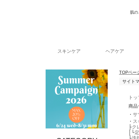
肌の
スキンケア
ヘアケア
TOPペー
サイト
トッ
商品
・
サ
・
ス
├
ク
│└
├
洗