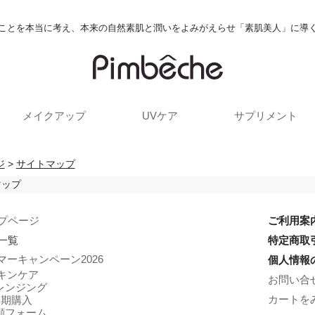
ことを本当に考え、本来の自然素肌と潤いをよみがえらせ「素肌美人」に導
メイクアップ
UVケア
サプリメント
ジ
>
サイトマップ
マップ
プページ
ご利用案
一覧
特定商取
マーキャンペーン2026
個人情報
キンケア
お問い合
レンジング
カートを
定期購入
顔フォーム