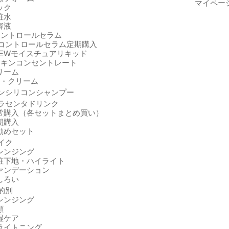
マイペー
ック
粧水
容液
コントロールセラム
コントロールセラム定期購入
EWモイスチュアリキッド
スキンコンセントレート
リーム
・クリーム
ンシリコンシャンプー
ラセンタドリンク
常購入（各セットまとめ買い）
期購入
勧めセット
イク
レンジング
粧下地・ハイライト
ァンデーション
しろい
的別
レンジング
顔
湿ケア
ライトニング