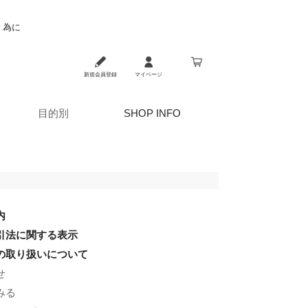
く為に
新規会員登録
マイページ
目的別
SHOP INFO
内
引法に関する表示
の取り扱いについて
せ
みる