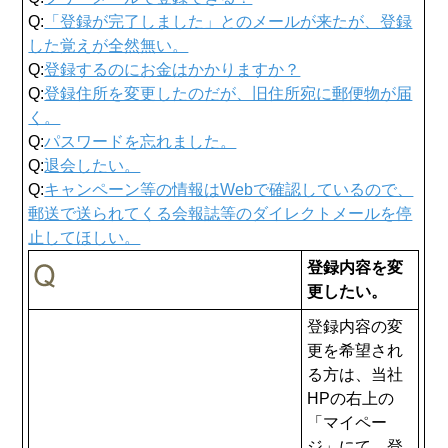
Q:
「登録が完了しました」とのメールが来たが、登録
した覚えが全然無い。
Q:
登録するのにお金はかかりますか？
Q:
登録住所を変更したのだが、旧住所宛に郵便物が届
く。
Q:
パスワードを忘れました。
Q:
退会したい。
Q:
キャンペーン等の情報はWebで確認しているので、
郵送で送られてくる会報誌等のダイレクトメールを停
止してほしい。
登録内容を変
更したい。
登録内容の変
更を希望され
る方は、当社
HPの右上の
「マイペー
ジ」にて、登