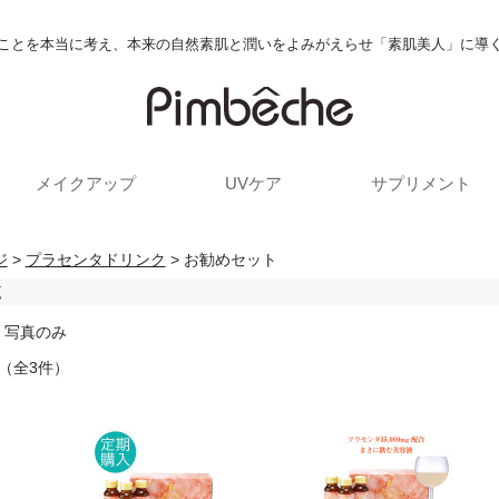
ことを本当に考え、本来の自然素肌と潤いをよみがえらせ「素肌美人」に導
メイクアップ
UVケア
サプリメント
ジ
>
プラセンタドリンク
> お勧めセット
覧
/ 写真のみ
 （全3件）