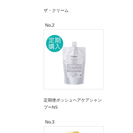
ザ・クリーム
No.2
定期便ポッシュヘアケアシャン
プーNS
No.3