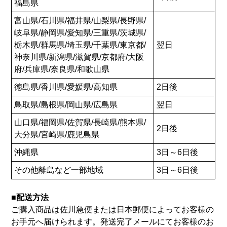
福島県
富山県/石川県/福井県/山梨県/長野県/
岐阜県/静岡県/愛知県/三重県/茨城県/
栃木県/群馬県/埼玉県/千葉県/東京都/
翌日
神奈川県/新潟県/滋賀県/京都府/大阪
府/兵庫県/奈良県/和歌山県
徳島県/香川県/愛媛県/高知県
2日後
鳥取県/島根県/岡山県/広島県
翌日
山口県/福岡県/佐賀県/長崎県/熊本県/
2日後
大分県/宮崎県/鹿児島県
沖縄県
3日～6日後
その他離島など一部地域
3日～6日後
■配送方法
ご購入商品は佐川急便または日本郵便によってお客様の
お手元へ届けられます。発送完了メールにてお客様のお