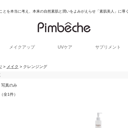
ことを本当に考え、本来の自然素肌と潤いをよみがえらせ「素肌美人」に導
メイクアップ
UVケア
サプリメント
ジ
>
メイク
> クレンジング
覧
/ 写真のみ
 （全1件）