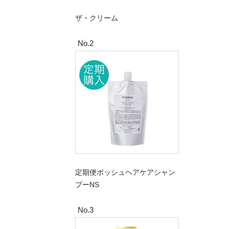
ザ・クリーム
No.2
定期便ポッシュヘアケアシャン
プーNS
No.3