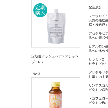
配合成分
ジラウロイル
天然の脂肪
感・浸透感
アセチルヒ
肌への親和
ヒアルロン酸
肌への水分
定期便ポッシュヘアケアシャン
セラミド2
プーNS
セラミドの
グリチルリチ
No.3
甘草」の主
リンアスコル
ビタミンC
トコフェロ
ビタミンE