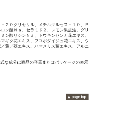
Ｇ－２０グリセリル、メチルグルセス－１０、Ｐ
ルロン酸Ｎａ、セラミド２、レモン果皮油、グリ
タミン酸リシンＮａ、トウキンセンカ花エキス、
ルマギク花エキス、フユボダイジュ花エキス、ウ
花／葉／茎エキス、ハマメリス葉エキス、アルニ
正式な成分は商品の容器またはパッケージの表示
page top