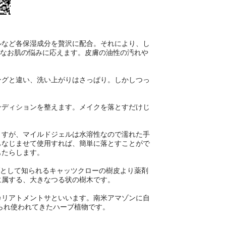
ルなど各保湿成分を贅沢に配合。それにより、し
々なお肌の悩みに応えます。皮膚の油性の汚れや
ングと違い、洗い上がりはさっぱり。しかしつっ
ンディションを整えます。メイクを落とすだけじ
ますが、マイルドジェルは水溶性なので濡れた手
もなじませて使用すれば、簡単に落とすことがで
もたらします。
ーブとして知られるキャッツクローの樹皮より薬剤
に属する、大きなつる状の樹木です。
カリアトメントサといいます。南米アマゾンに自
られ使われてきたハーブ植物です。