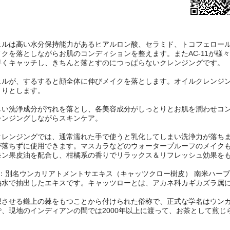
ェルは高い水分保持能力があるヒアルロン酸、セラミド、トコフェロー
クを落としながらお肌のコンディションを整えます。またAC-11が様
早くキャッチし、きちんと落とすのにつっぱらないクレンジングです。
ェルが、するすると顔全体に伸びメイクを落とします。オイルクレンジ
とりとします。
しい洗浄成分が汚れを落とし、各美容成分がしっとりとお肌を潤わせコ
レンジングしながらスキンケア。
クレンジングでは、通常濡れた手で使うと乳化してしまい洗浄力が落ち
が落ちずに使用できます。マスカラなどのウォータープルーフのメイク
モン果皮油を配合し、柑橘系の香りでリラックス＆リフレッシュ効果を
-11：別名ウンカリアトメントサエキス（キャッツクロー樹皮） 南米ハ
熱水で抽出したエキスです。キャッツローとは、アカネ科カギカズラ属
想させる鎌上の棘をもつことから付けられた俗称で、正式な学名はウン
で、現地のインディアンの間では2000年以上に渡って、お茶として煎じ