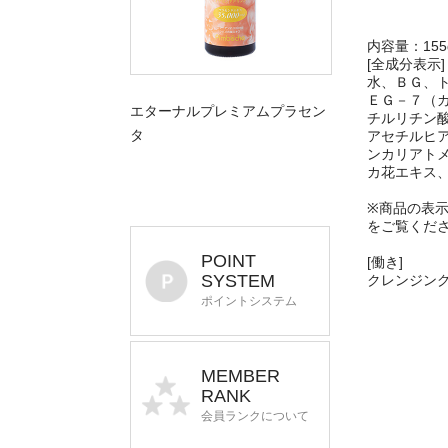
内容量：155
[全成分表示]
水、ＢＧ、
ＥＧ－７（
エターナルプレミアムプラセン
チルリチン
タ
アセチルヒ
ンカリアト
カ花エキス
※商品の表
をご覧くだ
POINT
[働き]
SYSTEM
クレンジン
ポイントシステム
MEMBER
RANK
会員ランクについて