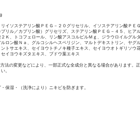
g
トリイソステアリン酸ＰＥＧ－２０グリセリル、イソステアリン酸ＰＥ
カプリル／カプリン酸）グリセリズ、ステアリン酸ＰＥＧ－４５、ヒア
酸２Ｋ、トコフェロール、リン酸アスコルビルＭｇ、ジラウロイルグル
アルロン酸Ｎａ、グルコシルヘスペリジン、マルトデキストリン、ヤグ
メントサエキス、セイヨウトチノキ種子エキス、セイヨウオトギリソウ
、セイヨウキズタエキス、ブドウ葉エキス
示方法の変更などにより、一部正式な全成分と異なる場合があります。
さい。
グ・保湿・（洗浄により）ニキビを防ぎます。