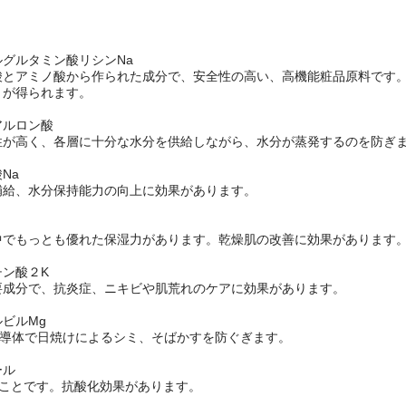
グルタミン酸リシンNa
酸とアミノ酸から作られた成分で、安全性の高い、高機能粧品原料です
）が得られます。
アルロン酸
性が高く、各層に十分な水分を供給しながら、水分が蒸発するのを防ぎ
Na
補給、水分保持能力の向上に効果があります。
中でもっとも優れた保湿力があります。乾燥肌の改善に効果があります
ン酸２K
要成分で、抗炎症、ニキビや肌荒れのケアに効果があります。
ビルMg
誘導体で日焼けによるシミ、そばかすを防ぐぎます。
ール
のことです。抗酸化効果があります。