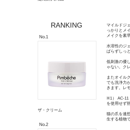
RANKING
マイルドジ
っかりとメイ
メイクを素
No.1
水溶性のジ
ぱらずしっ
低刺激の優
ゃない。ク
またオイル
でも洗浄力
きます。レ
※1） AC
を使用せず
ザ・クリーム
猫の爪を連
生する植物
No.2