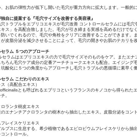
い、お肌の弾性力が低下し開いた毛穴が重力方向に拡大します。一般的
が独自に提案する『毛穴サイズを改善する美容液』
毛穴トラブルをエブリコエキスが毛穴改善 コントロールセラムには毛穴
エキス」を高配合致しました。毛穴が引き締まる実感を高めるだけでな
を防いでくれるので、毛穴や角栓をクリアに改善することができます。
」が皮脂分泌を減少させることによって、毛穴の開きやお肌のテカリを
セラム ５つのアプローチ
ールセラムはエブリコエキスの力で毛穴サイズそのものをケア。またエナ
もちろん毛穴ケア成分の定番アーチチョークエキスも配合。エイジング
、坑酸化に５つの角度からアプローチし毛穴トラブルの悪循環に素早く
セラム こだわりのエキス
キス（高配合エキス）
rus officinalisとも呼ばれるエブリコというフランスのキノコから得
ーチ。
クロランタ樹皮エキス
産のエナンチアクロランタの樹木から抽出したエキス。皮脂分泌をコン
ムフレイスケリエキス
アルプスに生息する、希少植物であるエピロビウムフレイスケリから抽
をコントロール。