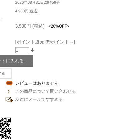
2026年08月31日23時59分
4,980円(税込)
:
3,980円 (税込)
<20%OFF>
[ポイント還元 39ポイント～]
本
レビューはありません
この商品について問い合わせる
友達にメールですすめる