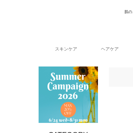
肌の
スキンケア
ヘアケア