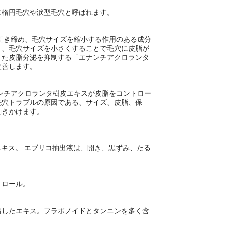
に楕円毛穴や涙型毛穴と呼ばれます。
引き締め、毛穴サイズを縮小する作用のある成分
く、毛穴サイズを小さくすることで毛穴に皮脂が
また皮脂分泌を抑制する「エナンチアクロランタ
改善します。
ンチアクロランタ樹皮エキスが皮脂をコントロー
毛穴トラブルの原因である、サイズ、皮脂、保
働きかけます。
られたエキス。 エブリコ抽出液は、開き、黒ずみ、たる
トロール。
出したエキス。フラボノイドとタンニンを多く含