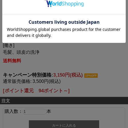
ス、モウソウチクたけのこ皮エキス、褐藻エキス、アマモ
エキス、加水分解ダイズエキス（黒大豆）、サガラメエキ
ス、ベルガモット果実油、グリチルリチン酸2K、ポリクオ
タニウム-10、BG、グリセリン、エタノール、三リン酸
5Na、クエン酸、フェノキシエタノール
[働き]
毛髪、頭皮の洗浄
送料無料
キャンペーン特別価格:
3,150円(税込)
10%OFF
通常販売価格: 3,500円(税込)
[ポイント還元 94ポイント～]
注文
購入数：
本