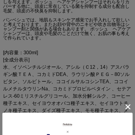
しを与えます。ポッシュ ヘアケアシャンプーはそれらをリカ
バーする他に、頭皮に常在している菌を抑制する成分も配合し
毛髪、頭皮の不快臭を抑制します。
パンベシュでは、地肌もスキンケア感覚でお手入れして欲しい
と考えております。またお顔や背中のニキビや吹き出物等はシ
ャンプー剤と関係がある場合もあります。 ポッシュ ヘアケア
シャンプーは、頭皮や毛髪のことだけで無く、お肌の事も考え
て作られています。
[内容量：300ml]
[全成分表示]
水、イソペンチルジオール、アシル（Ｃ12，14）アスパラ
ギン酸ＴＥＡ、コカミドDEA、ラウリン酸ＰＥＧ－80ソル
ビタン、ソルビトール、ココイルサルコシンTEA、ココイ
ルメチルタウリンNa、コカミドプロピルベタイン 、セテア
レス-60ミリスチルグリコール、加水分解シルク、コーヒー
種子エキス、セイヨウオオバコ種子エキス、セイヨウトチ
ノキ種子エキス、ダイズ種子エキス、モモ種子エキス、メ
マツヨイグサ種子エキス、アンズ種子エキス、ハトムギ種
子エキス、アセロラ種子エキス、ツバキ種子エキス、ワサ
ビノキ種子エキス、ユズ種子エキス、リュウガン種子エキ