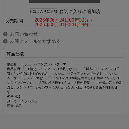
お気に入りに追加済
2026年06月24日00時00分～
販売期間:
2026年08月31日23時59分
お問い合わせ
友達にメールですすめる
商品仕様
製品名: ポッシュ ヘアケアシャンプーNS
商品説明: 『一般的なシャンプーでは物足りない』 『市販のシャンプーでは不
安』という方にお勧めなのが、ポッシュ ヘアケアシャンプーです。ポッシュ
ヘアケアシャンプーNSは、アミノ酸系の良活性剤を使用した低刺激ノンシリコ
ンシャンプーです。１３種の植物種子エキス、３種の海藻エキスが髪の芯まで保
湿し、ノンシリコンシャンプーにありがちな洗い上がりのきしみ感を抑制しま
す。
型番: 017f
メーカー: パンベシュ
区分: 新品