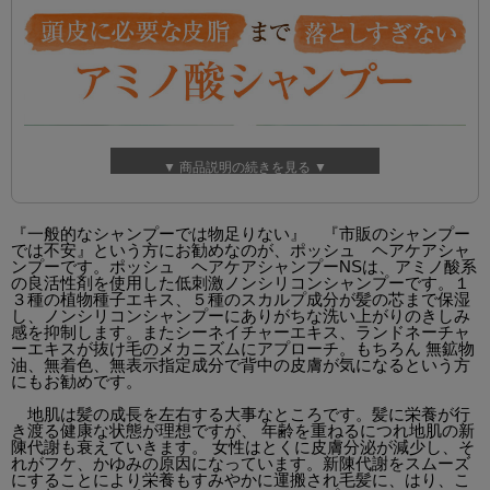
▼ 商品説明の続きを見る ▼
『一般的なシャンプーでは物足りない』 『市販のシャンプー
では不安』という方にお勧めなのが、ポッシュ ヘアケアシャ
ンプーです。ポッシュ ヘアケアシャンプーNSは、アミノ酸系
の良活性剤を使用した低刺激ノンシリコンシャンプーです。１
３種の植物種子エキス、５種のスカルプ成分が髪の芯まで保湿
し、ノンシリコンシャンプーにありがちな洗い上がりのきしみ
感を抑制します。またシーネイチャーエキス、ランドネーチャ
ーエキスが抜け毛のメカニズムにアプローチ。もちろん 無鉱物
油、無着色、無表示指定成分で背中の皮膚が気になるという方
にもお勧めです。
地肌は髪の成長を左右する大事なところです。髪に栄養が行
き渡る健康な状態が理想ですが、 年齢を重ねるにつれ地肌の新
陳代謝も衰えていきます。 女性はとくに皮膚分泌が減少し、そ
れがフケ、かゆみの原因になっています。新陳代謝をスムーズ
にすることにより栄養もすみやかに運搬され毛髪に、はり、こ