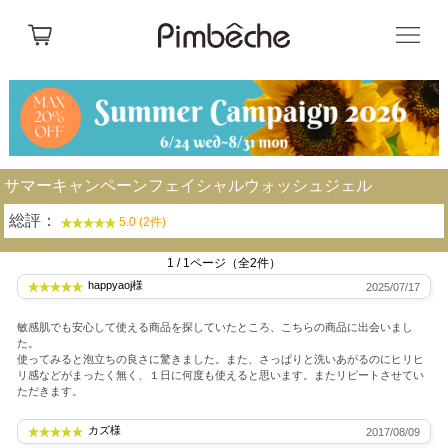
サマーキャンペーンフェイシャルウォッシュジェル
総評：
5.0 (2件)
1 / 1ページ（全2件）
happyaoj様
2025/07/17
敏感肌でも安心して使える商品を探していたところ、こちらの商品に出会いまし
た。
使ってみると泡立ちの良さに驚きました。また、さっぱりと洗いあがるのにヒリヒ
リ感などがまったく無く、１日に何度も使えると思います。またリピートさせてい
ただきます。
カズ様
2017/08/09