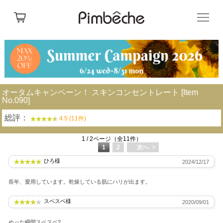
オータムキャンペーン！ スキンコンセントレート [Item
No.090]
総評：
4.5 (11件)
1 / 2ページ（全11件）
1
2
次へ
ひろ様
2024/12/17
長年、愛用しています。乾燥している肌にハリが出ます。
スベスベ様
2020/09/01
ぬった瞬間スベスベ?