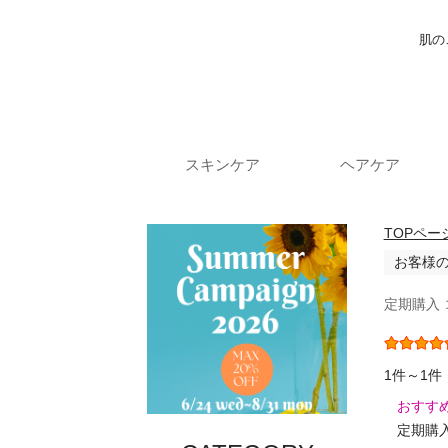
肌の
スキンケア
ヘアケア
TOPペー
お客様
定期購入
1件～1件
おすす
定期購