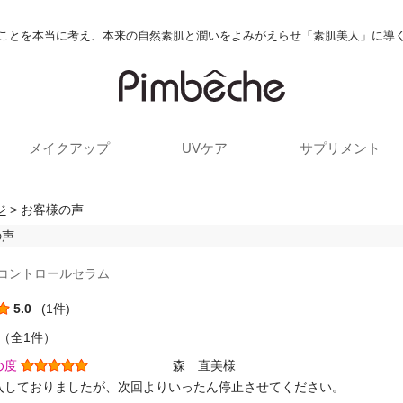
ことを本当に考え、本来の自然素肌と潤いをよみがえらせ「素肌美人」に導
メイクアップ
UVケア
サプリメント
ジ
> お客様の声
の声
 コントロールセラム
5.0
(1件)
 （全1件）
め度
森 直美様
入しておりましたが、次回よりいったん停止させてください。