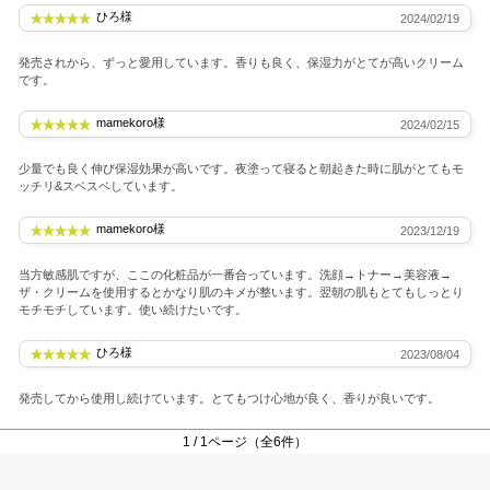
ひろ様
2024/02/19
発売されから、ずっと愛用しています。香りも良く、保湿力がとてが高いクリーム
です。
mamekoro様
2024/02/15
少量でも良く伸び保湿効果が高いです。夜塗って寝ると朝起きた時に肌がとてもモ
ッチリ&スベスベしています。
mamekoro様
2023/12/19
当方敏感肌ですが、ここの化粧品が一番合っています。洗顔→トナー→美容液→
ザ・クリームを使用するとかなり肌のキメが整います。翌朝の肌もとてもしっとり
モチモチしています。使い続けたいです。
ひろ様
2023/08/04
発売してから使用し続けています。とてもつけ心地が良く、香りが良いです。
1 / 1ページ（全6件）